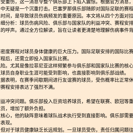
幸受重伤，这一消息令整个俱乐部上下陷入震惊。根据官方消息
争中无疑是一个沉重打击。巴塞罗那俱乐部随即对国际足联的赛
息时间，是导致球员伤病频发的重要原因。本文将从四个方面对
详细分析：球员伤病风险、俱乐部与国家队的利益冲突、赛程安
革的呼声。通过全方位解读，旨在让读者更清楚地理解伤病事件
高密度赛程对球员身体健康的巨大压力。国际足联安排的国际比
赛程后，还需立即投入国家队比赛。
风险。尤其是像拉菲尼亚这样频繁参与俱乐部和国家队比赛的核
仅球员自身职业生涯可能受到影响，也直接影响到俱乐部战绩。
数据表明，在赛季间歇期间进行友谊赛的球员，受伤概率比正常
的赛程安排表达了强烈不满。
利益冲突问题。俱乐部投入巨资培养球员，希望在联赛、欧冠等
球员，增加了额外负担。
攻核心，他的缺阵意味着球队战术执行受到直接影响。俱乐部需
体表现。
，但对于球员健康缺乏长远规划。一旦球员受伤，责任归属问题