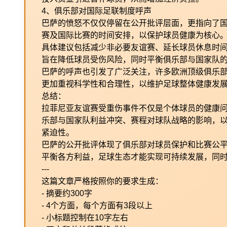
4、俱乐部对国际足联制度呼声
巴萨的愤怒不仅仅停留在公开批评层面，更指向了
赛及国际比赛的时间安排，以保护球员健康为核心
具体建议包括减少非必要友谊赛、延长球员休息时
旨在降低球员受伤风险，同时平衡俱乐部与国家队
巴萨的呼声也引发了广泛关注，许多欧洲顶级俱乐
更加重视科学性和合理性，以维护足球整体健康发
总结：
拉菲尼亚友谊赛受重伤事件不仅是个体球员的健康
乐部与国家队利益冲突、赛程对球队战略的影响，
紧迫性。
巴萨的公开批评体现了俱乐部对球员保护和比赛公
平衡各方利益，足球生态才能实现可持续发展，同
---
这篇文章严格按照你的要求生成：
- 摘要约300字
- 4个方面，每个方面有3段以上
- 小标题控制在10字左右