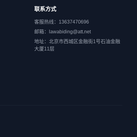
联系方式
客服热线：13637470696
邮箱：lawabiding@att.net
地址：北京市西城区金融街1号石油金融
大厦11层