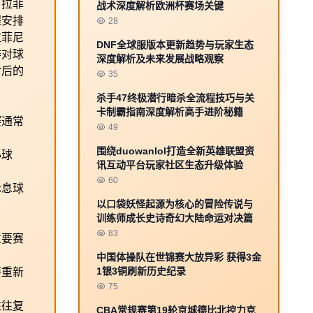
，拉菲
战术深度解析欧洲杯赛场关键
程安排
28
拉菲尼
DNF全球服版本更新趋势与玩家生态
排对球
深度解析及未来发展战略观察
背后的
35
杀手47终极潜行暗杀全流程技巧与关
卡制霸指南深度解析高手进阶秘籍
赛通常
49
围绕duowanlol打造全新英雄联盟资
心球
讯互动平台玩家社区生态升级体验
60
休息球
以口袋妖怪起源为核心的冒险传说与
训练师成长史诗奇幻大陆命运对决篇
83
重要赛
中国体操队在世锦赛大放异彩 获得3金
1银3铜刷新历史纪录
要重新
75
往往复
CBA常规赛第19轮京城德比北控力克