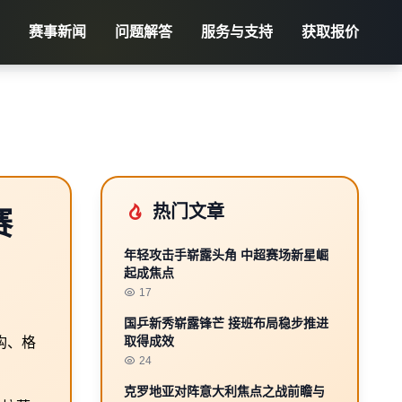
赛事新闻
问题解答
服务与支持
获取报价
热门文章
赛
年轻攻击手崭露头角 中超赛场新星崛
起成焦点
17
国乒新秀崭露锋芒 接班布局稳步推进
取得成效
构、格
24
克罗地亚对阵意大利焦点之战前瞻与