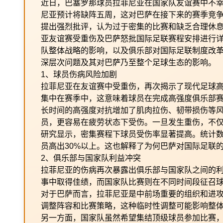
近日，巴塞罗那球员拉菲尼亚在国家队友谊赛中不
尼亚预计将缺阵五周，这对巴萨在接下来的赛季竞
提出强烈批评，认为过于密集的比赛和缺乏合理休
亚友谊赛受重伤及巴萨怒批国际足联赛程安排进行
队整体战略的影响，以及俱乐部对国际足联制度改
深层次问题及其对巴萨乃至整个足球生态的影响。
1、球员伤病风险加剧
拉菲尼亚在友谊赛中受重伤，再次揭示了现代足球
集中在赛季中，这意味着球员在完成高强度俱乐部
长时间的高强度对抗增加了肌肉拉伤、韧带损伤等
员，更容易在疲劳状态下受伤。一旦发生重伤，不
研究显示，密集赛程下球员受伤率显著提高。统计
员高出30%以上。这也解释了为何巴萨对国际足联
2、俱乐部与国家队利益冲突
拉菲尼亚的伤病再次暴露出俱乐部与国家队之间的
事中取得佳绩，而国家队比赛则在不同时间段征召
对于巴萨而言，拉菲尼亚是中前场重要的组织和进
调整阵容和比赛策略，这种临时性调整可能影响整
另一方面，国家队虽然希望集结顶级球员参加比赛